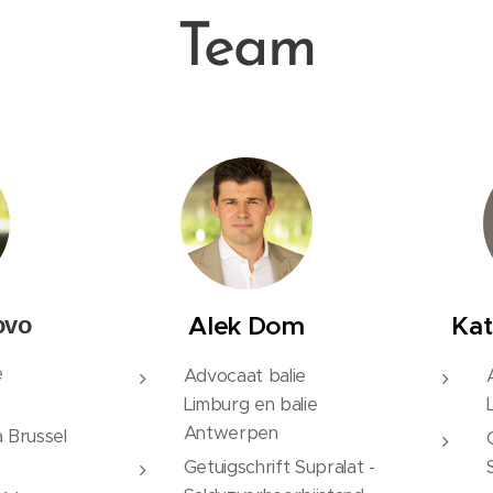
Team
Alek Dom
Ka
ovo
e
Advocaat balie
Limburg en balie
Antwerpen
 Brussel
Getuigschrift Supralat -