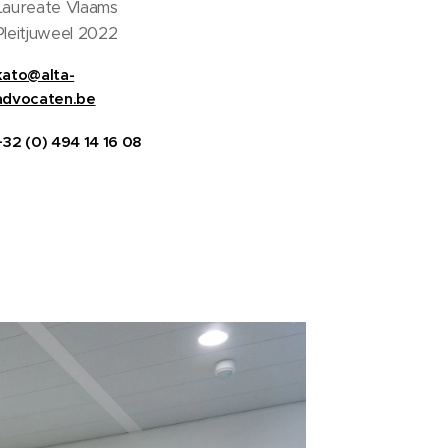
Laureate Vlaams
Pleitjuweel 2022
kato@alta-
advocaten.be
+32
(0) 494 14
16 08