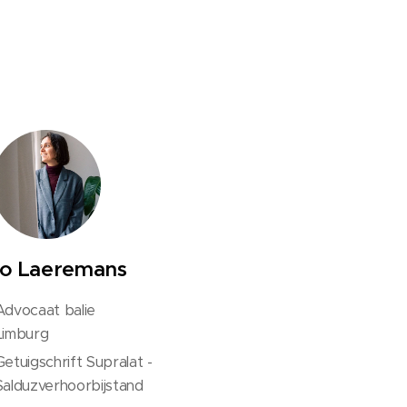
to Laeremans
Advocaat balie
Limburg
Getuigschrift Supralat -
Salduzverhoorbijstand