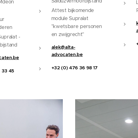
Salduzverhoorbijstand
Mdeon
Attest bijkomende
module Supralat
ur
"kwetsbare personen
deren
en zwijgrecht"
Supralat -
bijstand
alek@alta-
advocaten.be
caten.be
+32 (0) 476 36 98 17
 33 45